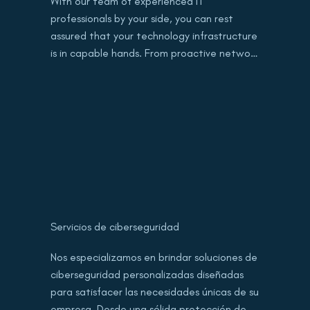
With our team of experienced IT 
professionals by your side, you can rest 
assured that your technology infrastructure 
is in capable hands. From proactive network 
monitoring to strategic IT planning, we'll 
work tirelessly to ensure that your systems 
are always running smoothly and efficiently.
Servicios de ciberseguridad
Nos especializamos en brindar soluciones de 
ciberseguridad personalizadas diseñadas 
para satisfacer las necesidades únicas de su 
empresa. Desde una sólida protección de 